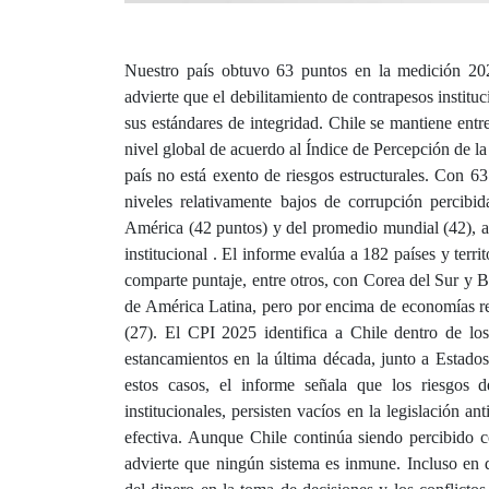
Nuestro país obtuvo 63 puntos en la medición 202
advierte que el debilitamiento de contrapesos instituc
sus estándares de integridad. Chile se mantiene ent
nivel global de acuerdo al Índice de Percepción de l
país no está exento de riesgos estructurales. Con 6
niveles relativamente bajos de corrupción percibi
América (42 puntos) y del promedio mundial (42), aun
institucional . El informe evalúa a 182 países y terri
comparte puntaje, entre otros, con Corea del Sur y B
de América Latina, pero por encima de economías re
(27). El CPI 2025 identifica a Chile dentro de lo
estancamientos en la última década, junto a Estad
estos casos, el informe señala que los riesgos 
institucionales, persisten vacíos en la legislación a
efectiva. Aunque Chile continúa siendo percibido co
advierte que ningún sistema es inmune. Incluso en de