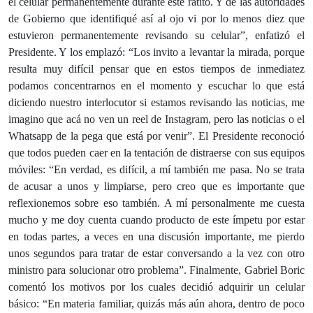
el celular permanentemente durante este ratito. Y de las autoridades
de Gobierno que identifiqué así al ojo vi por lo menos diez que
estuvieron permanentemente revisando su celular”, enfatizó el
Presidente. Y los emplazó: “Los invito a levantar la mirada, porque
resulta muy difícil pensar que en estos tiempos de inmediatez
podamos concentrarnos en el momento y escuchar lo que está
diciendo nuestro interlocutor si estamos revisando las noticias, me
imagino que acá no ven un reel de Instagram, pero las noticias o el
Whatsapp de la pega que está por venir”. El Presidente reconoció
que todos pueden caer en la tentación de distraerse con sus equipos
móviles: “En verdad, es difícil, a mí también me pasa. No se trata
de acusar a unos y limpiarse, pero creo que es importante que
reflexionemos sobre eso también. A mí personalmente me cuesta
mucho y me doy cuenta cuando producto de este ímpetu por estar
en todas partes, a veces en una discusión importante, me pierdo
unos segundos para tratar de estar conversando a la vez con otro
ministro para solucionar otro problema”. Finalmente, Gabriel Boric
comentó los motivos por los cuales decidió adquirir un celular
básico: “En materia familiar, quizás más aún ahora, dentro de poco