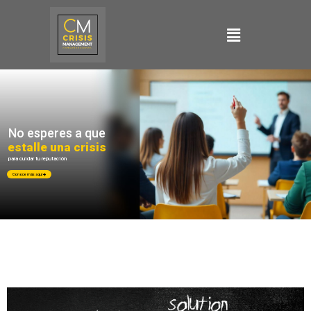
No esperes a que
estalle una crisis
para cuidar tu reputación
Conoce más aquí