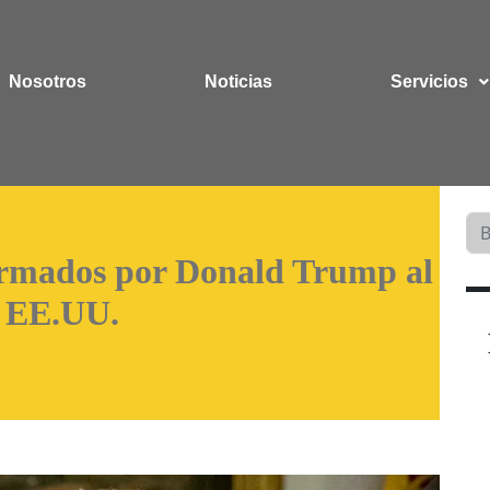
Nosotros
Noticias
Servicios
firmados por Donald Trump al
e EE.UU.