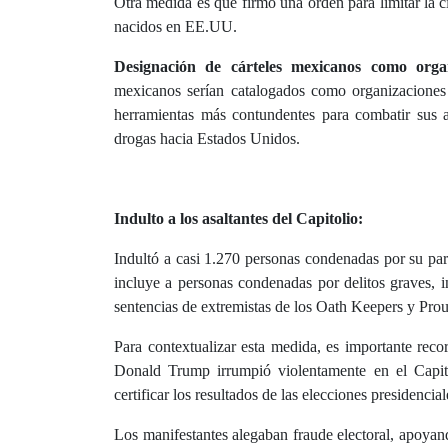
Otra medida es que firmó una orden para limitar la 
nacidos en EE.UU.
Designación de cárteles mexicanos como organi
mexicanos serían catalogados como organizaciones t
herramientas más contundentes para combatir sus ac
drogas hacia Estados Unidos.
Indulto a los asaltantes del Capitolio:
Indultó a casi 1.270 personas condenadas por su part
incluye a personas condenadas por delitos graves, 
sentencias de extremistas de los Oath Keepers y Prou
Para contextualizar esta medida, es importante rec
Donald Trump irrumpió violentamente en el Capit
certificar los resultados de las elecciones presidencia
Los manifestantes alegaban fraude electoral, apoya