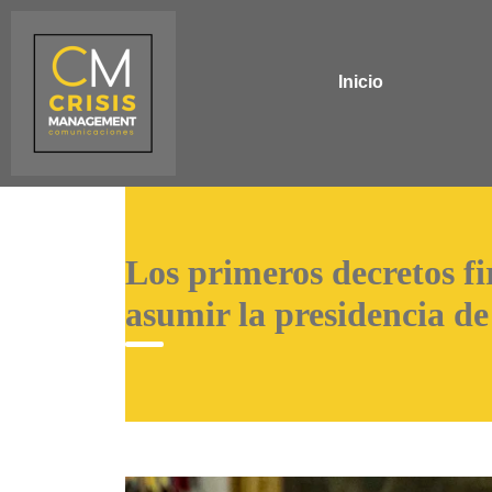
Inicio
Los primeros decretos 
asumir la presidencia d