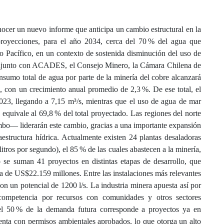
ocer un nuevo informe que anticipa un cambio estructural en la
proyecciones, para el año 2034, cerca del 70 % del agua que
no Pacífico, en un contexto de sostenida disminución del uso de
 conjunto con ACADES, el Consejo Minero, la Cámara Chilena de
sumo total de agua por parte de la minería del cobre alcanzará
, con un crecimiento anual promedio de 2,3 %. De ese total, el
023, llegando a 7,15 m³/s, mientras que el uso de agua de mar
equivale al 69,8 % del total proyectado. Las regiones del norte
bo— liderarán este cambio, gracias a una importante expansión
aestructura hídrica. Actualmente existen 24 plantas desaladoras
litros por segundo), el 85 % de las cuales abastecen a la minería,
se suman 41 proyectos en distintas etapas de desarrollo, que
a de US$22.159 millones. Entre las instalaciones más relevantes
 un potencial de 1200 l/s. La industria minera apuesta así por
 competencia por recursos con comunidades y otros sectores
el 50 % de la demanda futura corresponde a proyectos ya en
enta con permisos ambientales aprobados, lo que otorga un alto