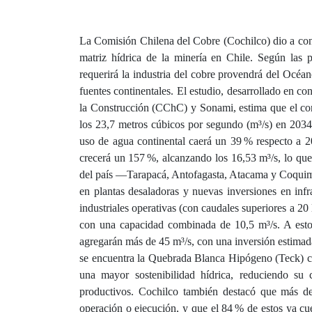
La Comisión Chilena del Cobre (Cochilco) dio a con
matriz hídrica de la minería en Chile. Según las 
requerirá la industria del cobre provendrá del Océa
fuentes continentales. El estudio, desarrollado en
la Construcción (CChC) y Sonami, estima que el con
los 23,7 metros cúbicos por segundo (m³/s) en 2034
uso de agua continental caerá un 39 % respecto a 2
crecerá un 157 %, alcanzando los 16,53 m³/s, lo que 
del país —Tarapacá, Antofagasta, Atacama y Coquim
en plantas desaladoras y nuevas inversiones en infr
industriales operativas (con caudales superiores a 20 
con una capacidad combinada de 10,5 m³/s. A esto 
agregarán más de 45 m³/s, con una inversión estimad
se encuentra la Quebrada Blanca Hipógeno (Teck) con
una mayor sostenibilidad hídrica, reduciendo su
productivos. Cochilco también destacó que más d
operación o ejecución, y que el 84 % de estos ya cu